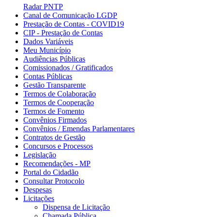
Radar PNTP
Canal de Comunicação LGDP
Prestação de Contas - COVID19
CIP - Prestação de Contas
Dados Variáveis
Meu Município
Audiências Públicas
Comissionados / Gratificados
Contas Públicas
Gestão Transparente
Termos de Colaboração
Termos de Cooperação
Termos de Fomento
Convênios Firmados
Convênios / Emendas Parlamentares
Contratos de Gestão
Concursos e Processos
Legislação
Recomendações - MP
Portal do Cidadão
Consultar Protocolo
Despesas
Licitações
Dispensa de Licitação
Chamada Pública