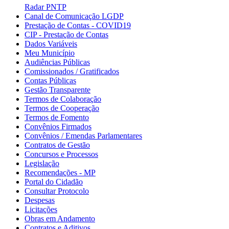
Radar PNTP
Canal de Comunicação LGDP
Prestação de Contas - COVID19
CIP - Prestação de Contas
Dados Variáveis
Meu Município
Audiências Públicas
Comissionados / Gratificados
Contas Públicas
Gestão Transparente
Termos de Colaboração
Termos de Cooperação
Termos de Fomento
Convênios Firmados
Convênios / Emendas Parlamentares
Contratos de Gestão
Concursos e Processos
Legislação
Recomendações - MP
Portal do Cidadão
Consultar Protocolo
Despesas
Licitações
Obras em Andamento
Contratos e Aditivos