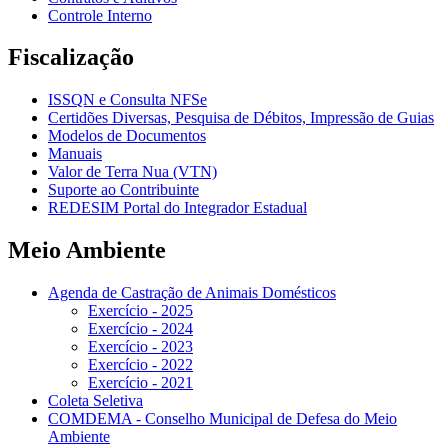
Controle Interno
Fiscalização
ISSQN e Consulta NFSe
Certidões Diversas, Pesquisa de Débitos, Impressão de Guias
Modelos de Documentos
Manuais
Valor de Terra Nua (VTN)
Suporte ao Contribuinte
REDESIM Portal do Integrador Estadual
Meio Ambiente
Agenda de Castração de Animais Domésticos
Exercício - 2025
Exercício - 2024
Exercício - 2023
Exercício - 2022
Exercício - 2021
Coleta Seletiva
COMDEMA - Conselho Municipal de Defesa do Meio
Ambiente