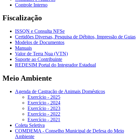
Controle Interno
Fiscalização
ISSQN e Consulta NFSe
Certidões Diversas, Pesquisa de Débitos, Impressão de Guias
Modelos de Documentos
Manuais
Valor de Terra Nua (VTN)
Suporte ao Contribuinte
REDESIM Portal do Integrador Estadual
Meio Ambiente
Agenda de Castração de Animais Domésticos
Exercício - 2025
Exercício - 2024
Exercício - 2023
Exercício - 2022
Exercício - 2021
Coleta Seletiva
COMDEMA - Conselho Municipal de Defesa do Meio
Ambiente