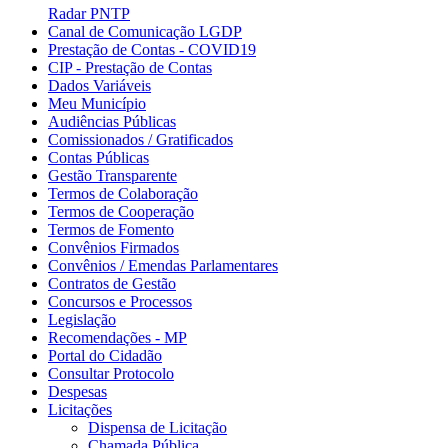
Radar PNTP
Canal de Comunicação LGDP
Prestação de Contas - COVID19
CIP - Prestação de Contas
Dados Variáveis
Meu Município
Audiências Públicas
Comissionados / Gratificados
Contas Públicas
Gestão Transparente
Termos de Colaboração
Termos de Cooperação
Termos de Fomento
Convênios Firmados
Convênios / Emendas Parlamentares
Contratos de Gestão
Concursos e Processos
Legislação
Recomendações - MP
Portal do Cidadão
Consultar Protocolo
Despesas
Licitações
Dispensa de Licitação
Chamada Pública