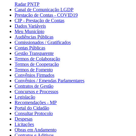
Radar PNTP
Canal de Comunicação LGDP
Prestação de Contas - COVID19
CIP - Prestação de Contas
Dados Variáveis
Meu Município
Audiências Públicas
Comissionados / Gratificados
Contas Públicas
Gestão Transparente
Termos de Colaboração
Termos de Cooperação
Termos de Fomento
Convênios Firmados
Convênios / Emendas Parlamentares
Contratos de Gestão
Concursos e Processos
Legislação
Recomendações - MP
Portal do Cidadão
Consultar Protocolo
Despesas
Licitações
Obras em Andamento
Contratos e Aditivos