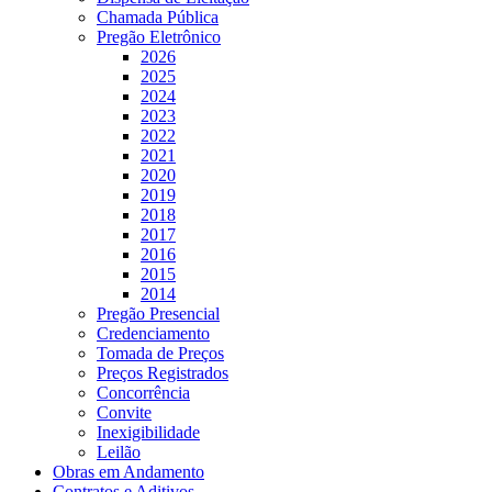
Chamada Pública
Pregão Eletrônico
2026
2025
2024
2023
2022
2021
2020
2019
2018
2017
2016
2015
2014
Pregão Presencial
Credenciamento
Tomada de Preços
Preços Registrados
Concorrência
Convite
Inexigibilidade
Leilão
Obras em Andamento
Contratos e Aditivos