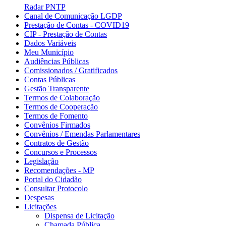
Radar PNTP
Canal de Comunicação LGDP
Prestação de Contas - COVID19
CIP - Prestação de Contas
Dados Variáveis
Meu Município
Audiências Públicas
Comissionados / Gratificados
Contas Públicas
Gestão Transparente
Termos de Colaboração
Termos de Cooperação
Termos de Fomento
Convênios Firmados
Convênios / Emendas Parlamentares
Contratos de Gestão
Concursos e Processos
Legislação
Recomendações - MP
Portal do Cidadão
Consultar Protocolo
Despesas
Licitações
Dispensa de Licitação
Chamada Pública