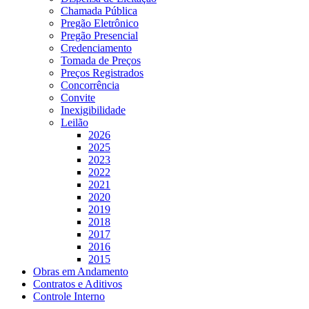
Chamada Pública
Pregão Eletrônico
Pregão Presencial
Credenciamento
Tomada de Preços
Preços Registrados
Concorrência
Convite
Inexigibilidade
Leilão
2026
2025
2023
2022
2021
2020
2019
2018
2017
2016
2015
Obras em Andamento
Contratos e Aditivos
Controle Interno