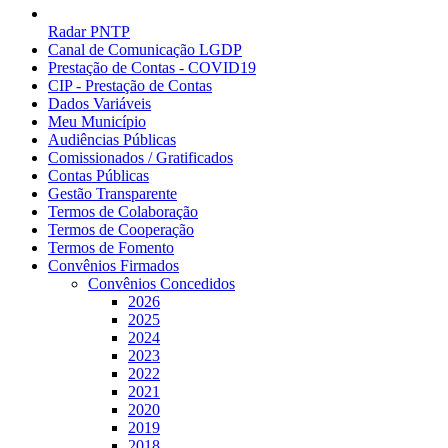
Radar PNTP
Canal de Comunicação LGDP
Prestação de Contas - COVID19
CIP - Prestação de Contas
Dados Variáveis
Meu Município
Audiências Públicas
Comissionados / Gratificados
Contas Públicas
Gestão Transparente
Termos de Colaboração
Termos de Cooperação
Termos de Fomento
Convênios Firmados
Convênios Concedidos
2026
2025
2024
2023
2022
2021
2020
2019
2018