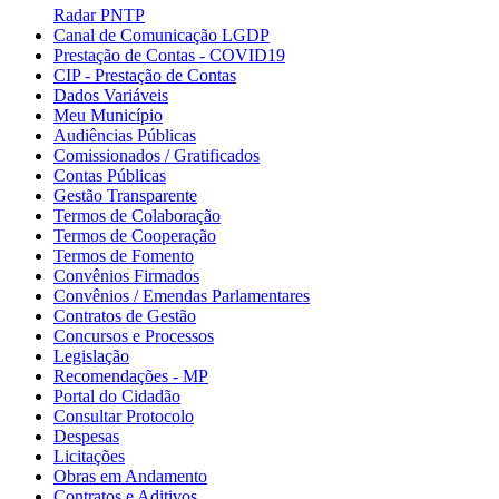
Radar PNTP
Canal de Comunicação LGDP
Prestação de Contas - COVID19
CIP - Prestação de Contas
Dados Variáveis
Meu Município
Audiências Públicas
Comissionados / Gratificados
Contas Públicas
Gestão Transparente
Termos de Colaboração
Termos de Cooperação
Termos de Fomento
Convênios Firmados
Convênios / Emendas Parlamentares
Contratos de Gestão
Concursos e Processos
Legislação
Recomendações - MP
Portal do Cidadão
Consultar Protocolo
Despesas
Licitações
Obras em Andamento
Contratos e Aditivos