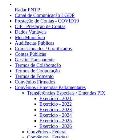
Radar PNTP
Canal de Comunicação LGDP
Prestação de Contas - COVID19
CIP - Prestação de Contas
Dados Variáveis
Meu Município
Audiências Públicas
Comissionados / Gratificados
Contas Públicas
Gestão Transparente
Termos de Colaboração
Termos de Cooperação
Termos de Fomento
Convênios Firmados
Convênios / Emendas Parlamentares
Transferências Especiais / Emendas PIX
Exercício - 2021
Exercício - 2022
Exercício - 2023
Exercício - 2024
Exercício - 2025
Exercício - 2026
Convênios - Federal
Convênios - Estadual