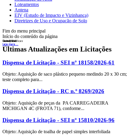
Loteamentos
Antena
EIV (Estudo de Impacto e Vizinhança)
Diretrizes de Uso e Ocupação de Solo
Fim do menu principal
Início do conteúdo da página
Licitações
Nota Fiscal
Concursos
Contas Públicas
Leia mais ...
Leia mais ...
Leia mais ...
Leia mais ...
Últimas Atualizações em Licitações
Dispensa de Licitação - SEI nº 18158/2026-61
Objeto: Aquisição de saco plástico pequeno medindo 20 x 30 cm;
teste completo para...
Dispensa de Licitação - RC n.º 8269/2026
Objeto: Aquisição de peças da PA CARREGADEIRA
MICHIGAN 4C (FROTA 71), conforme...
Dispensa de Licitação - SEI nº 15810/2026-96
Objeto: Aquisição de toalha de papel simples interfoliada