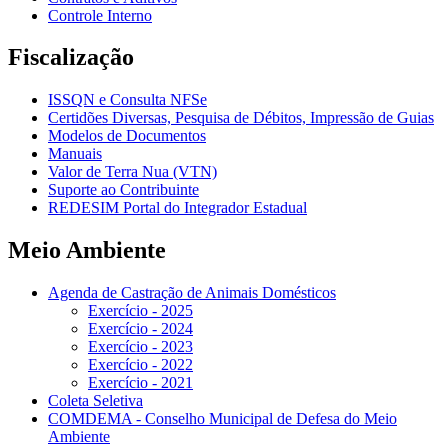
Controle Interno
Fiscalização
ISSQN e Consulta NFSe
Certidões Diversas, Pesquisa de Débitos, Impressão de Guias
Modelos de Documentos
Manuais
Valor de Terra Nua (VTN)
Suporte ao Contribuinte
REDESIM Portal do Integrador Estadual
Meio Ambiente
Agenda de Castração de Animais Domésticos
Exercício - 2025
Exercício - 2024
Exercício - 2023
Exercício - 2022
Exercício - 2021
Coleta Seletiva
COMDEMA - Conselho Municipal de Defesa do Meio
Ambiente