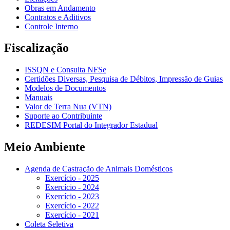
Obras em Andamento
Contratos e Aditivos
Controle Interno
Fiscalização
ISSQN e Consulta NFSe
Certidões Diversas, Pesquisa de Débitos, Impressão de Guias
Modelos de Documentos
Manuais
Valor de Terra Nua (VTN)
Suporte ao Contribuinte
REDESIM Portal do Integrador Estadual
Meio Ambiente
Agenda de Castração de Animais Domésticos
Exercício - 2025
Exercício - 2024
Exercício - 2023
Exercício - 2022
Exercício - 2021
Coleta Seletiva