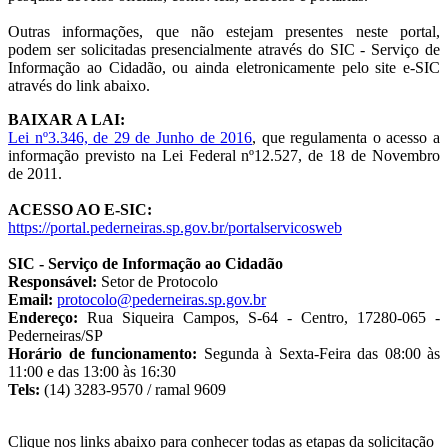
Outras informações, que não estejam presentes neste portal,
podem ser solicitadas presencialmente através do SIC - Serviço de
Informação ao Cidadão, ou ainda eletronicamente pelo site e-SIC
através do link abaixo.
BAIXAR A LAI:
Lei nº3.346, de 29 de Junho de 2016
, que regulamenta o acesso a
informação previsto na Lei Federal nº12.527, de 18 de Novembro
de 2011.
ACESSO AO E-SIC:
https://portal.pederneiras.sp.gov.br/portalservicosweb
SIC - Serviço de Informação ao Cidadão
Responsável:
Setor de Protocolo
Email:
protocolo@pederneiras.sp.gov.br
Endereço:
Rua Siqueira Campos, S-64 - Centro, 17280-065 -
Pederneiras/SP
Horário de funcionamento:
Segunda à Sexta-Feira das 08:00 às
11:00 e das 13:00 às 16:30
Tels:
(14) 3283-9570 / ramal 9609
Clique nos links abaixo para conhecer todas as etapas da solicitação