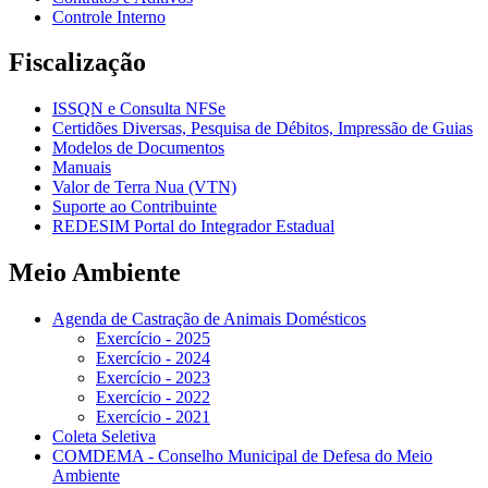
Controle Interno
Fiscalização
ISSQN e Consulta NFSe
Certidões Diversas, Pesquisa de Débitos, Impressão de Guias
Modelos de Documentos
Manuais
Valor de Terra Nua (VTN)
Suporte ao Contribuinte
REDESIM Portal do Integrador Estadual
Meio Ambiente
Agenda de Castração de Animais Domésticos
Exercício - 2025
Exercício - 2024
Exercício - 2023
Exercício - 2022
Exercício - 2021
Coleta Seletiva
COMDEMA - Conselho Municipal de Defesa do Meio
Ambiente