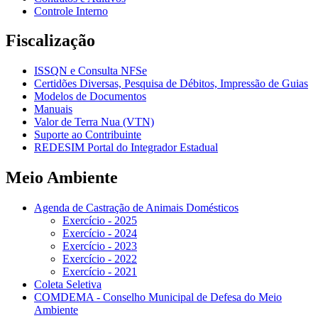
Controle Interno
Fiscalização
ISSQN e Consulta NFSe
Certidões Diversas, Pesquisa de Débitos, Impressão de Guias
Modelos de Documentos
Manuais
Valor de Terra Nua (VTN)
Suporte ao Contribuinte
REDESIM Portal do Integrador Estadual
Meio Ambiente
Agenda de Castração de Animais Domésticos
Exercício - 2025
Exercício - 2024
Exercício - 2023
Exercício - 2022
Exercício - 2021
Coleta Seletiva
COMDEMA - Conselho Municipal de Defesa do Meio
Ambiente