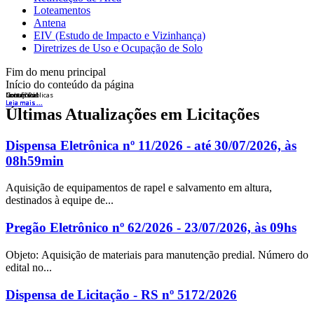
Loteamentos
Antena
EIV (Estudo de Impacto e Vizinhança)
Diretrizes de Uso e Ocupação de Solo
Fim do menu principal
Início do conteúdo da página
Licitações
Nota Fiscal
Concursos
Contas Públicas
Leia mais ...
Leia mais ...
Leia mais ...
Leia mais ...
Últimas Atualizações em Licitações
Dispensa Eletrônica nº 11/2026 - até 30/07/2026, às
08h59min
Aquisição de equipamentos de rapel e salvamento em altura,
destinados à equipe de...
Pregão Eletrônico nº 62/2026 - 23/07/2026, às 09hs
Objeto: Aquisição de materiais para manutenção predial. Número do
edital no...
Dispensa de Licitação - RS nº 5172/2026