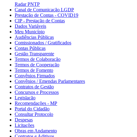
Radar PNTP
Canal de Comunicação LGDP
Prestação de Contas - COVID19
CIP - Prestação de Contas
Dados Variáveis
Meu Município
Audiências Públicas
Comissionados / Gratificados
Contas Públicas
Gestão Transparente
Termos de Colaboração
Termos de Cooperação
Termos de Fomento
Convênios Firmados
Convênios / Emendas Parlamentares
Contratos de Gestão
Concursos e Processos
Legislação
Recomendações - MP
Portal do Cidadão
Consultar Protocolo
Despesas
Licitações
Obras em Andamento
Contratos e Aditivos